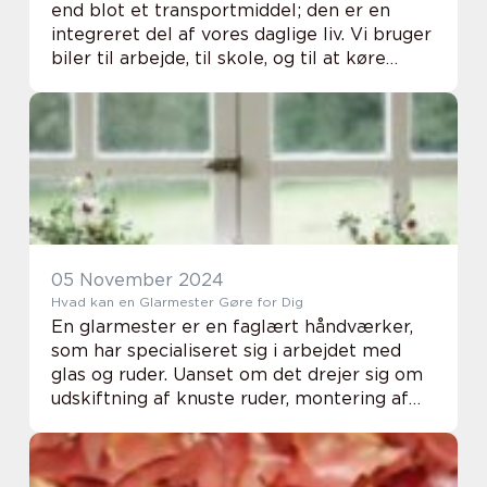
end blot et transportmiddel; den er en
integreret del af vores daglige liv. Vi bruger
biler til arbejde, til skole, og til at køre
indkøb hjem, og derfor er det vigtigt, at
vores biler fungerer opti...
05 November 2024
Hvad kan en Glarmester Gøre for Dig
En glarmester er en faglært håndværker,
som har specialiseret sig i arbejdet med
glas og ruder. Uanset om det drejer sig om
udskiftning af knuste ruder, montering af
nye vinduer eller skræddersyet
glasløsninger til hjem...