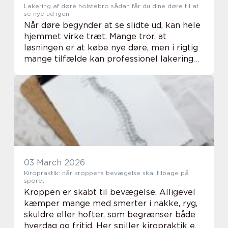
Lakering af døre holstebro sådan får du dine døre til at
se nye ud igen
Når døre begynder at se slidte ud, kan hele
hjemmet virke træt. Mange tror, at
løsningen er at købe nye døre, men i rigtig
mange tilfælde kan professionel lakering
være en langt bedre og mere bæredygtig
løsning. Ved lakering af døre kan du bevare
de ...
03 March 2026
Kiropraktik: når kroppens bevægelse skal tilbage på
sporet
Kroppen er skabt til bevægelse. Alligevel
kæmper mange med smerter i nakke, ryg,
skuldre eller hofter, som begrænser både
hverdag og fritid. Her spiller kiropraktik en