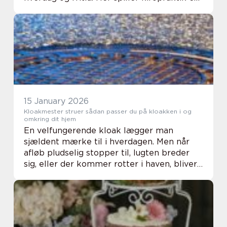
vigtig rolle. Flere og flere vælger at få
unde...
15 January 2026
Kloakmester struer sådan passer du på kloakken i og
omkring dit hjem
En velfungerende kloak lægger man
sjældent mærke til i hverdagen. Men når
afløb pludselig stopper til, lugten breder
sig, eller der kommer rotter i haven, bliver
kloakken hurtigt et stort problem. For
husejere i Struer og omegn giver en
autoriseret k...