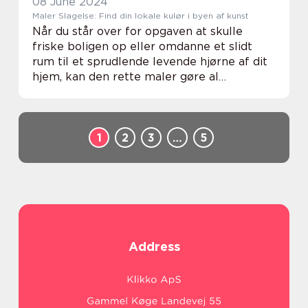
08 June 2024
Maler Slagelse: Find din lokale kulør i byen af kunst
Når du står over for opgaven at skulle
friske boligen op eller omdanne et slidt
rum til et sprudlende levende hjørne af dit
hjem, kan den rette maler gøre al
forskellen. I Slagelse er der et rigt sæt af
dygtige malere, som står klar til at
transforme...
1
2
3
…
5
Address