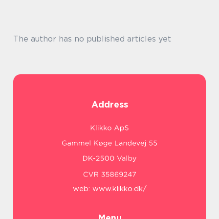
The author has no published articles yet
Address
web:
www.klikko.dk/
Menu