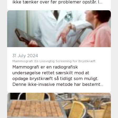
ikke tænker over før problemer opstår. I
Kalundborg, hvor både beboere og
erhvervsdrivende værds...
31 July 2024
Mammografi: En Livsvigtig Screening for Brystkræft
Mammografi er en radiografisk
undersøgelse rettet særskilt mod at
opdage brystkræft så tidligt som muligt.
Denne ikke-invasive metode har bestemt
redet liv, idet tidlig opdagelse generelt
leads til en større chance for...