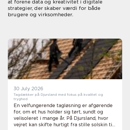
at forene data og kreativitet i digitale
strategier, der skaber værdi for både
brugere og virksomheder.
30 July 2026
Tagdækker på Djursland med fokus på kvalitet og
tryghed
En velfungerende tagløsning er afgørende
for, om et hus holder sig tørt, sundt og
velisoleret i mange år. På Djursland, hvor
vejret kan skifte hurtigt fra stille solskin til