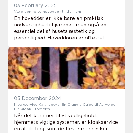
03 February 2025
Vælg den rette hoveddør til dit hjem
En hoveddør er ikke bare en praktisk
nødvendighed i hjemmet, men også en
essentiel del af husets æstetik og
personlighed. Hoveddøren er ofte det
første, folk lægger mærke til, når de ser dit
h...
05 December 2024
Kloakservice Kalundborg: En Grundig Guide til At Holde
Din Kloak i Topform
Når det kommer til at vedligeholde
hjemmets vigtige systemer, er kloakservice
en af de ting, som de fleste mennesker