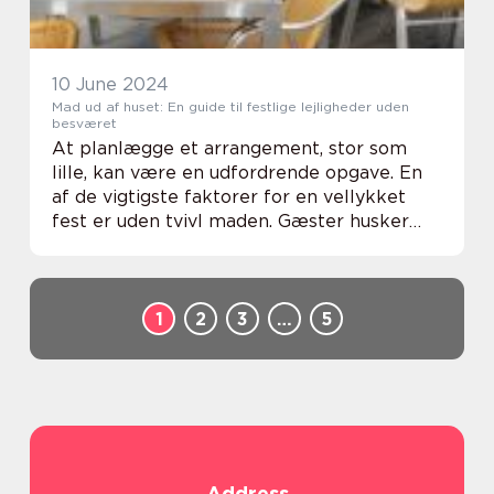
10 June 2024
Mad ud af huset: En guide til festlige lejligheder uden
besværet
At planlægge et arrangement, stor som
lille, kan være en udfordrende opgave. En
af de vigtigste faktorer for en vellykket
fest er uden tvivl maden. Gæster husker
ofte kvaliteten og smagen af det serverede
måltid. Med en travl hverdag og et ønske
om a...
1
2
3
…
5
Address