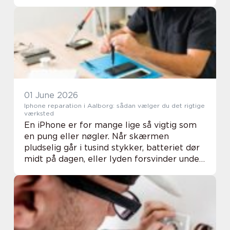
hård blæst og slagregn, stiller...
01 June 2026
Iphone reparation i Aalborg: sådan vælger du det rigtige
værksted
En iPhone er for mange lige så vigtig som
en pung eller nøgler. Når skærmen
pludselig går i tusind stykker, batteriet dør
midt på dagen, eller lyden forsvinder under
opkald, bliver hverdagen hurtigt besv&ae...