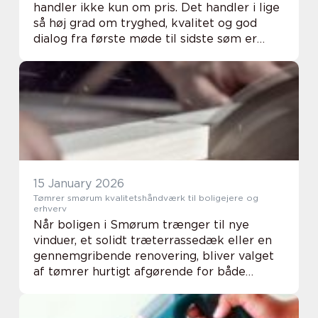
handler ikke kun om pris. Det handler i lige
så høj grad om tryghed, kvalitet og god
dialog fra første møde til sidste søm er
slået i. Når du inviterer en tømrer ind i dit
hjem, lægger du ansvaret for din bolig og...
15 January 2026
Tømrer smørum kvalitetshåndværk til boligejere og
erhverv
Når boligen i Smørum trænger til nye
vinduer, et solidt træterrassedæk eller en
gennemgribende renovering, bliver valget
af tømrer hurtigt afgørende for både
økonomi og slutresultat. En lokal tømrer
kender typisk området, de typiske hustyper