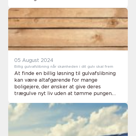
det så vigtigt, og hvad kan du forvente af et
besøg hos tand...
05 August 2024
Billig gulvafslibning når skønheden i dit gulv skal frem
At finde en billig løsning til gulvafslibning
kan være altafgørende for mange
boligejere, der ønsker at give deres
trægulve nyt liv uden at tømme pungen.
Med tiden kan trægulve blive slidte og
miste deres...