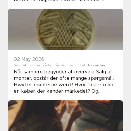
længere væk fra hinanden, end I ønsker. I
sådan en situation vælger flere og flere at
søge...
02 May 2026
Salg af mønter: sådan får du mest ud af din samling
Når samlere begynder at overveje Salg af
mønter, opstår der ofte mange spørgsmål.
Hvad er mønterne værd? Hvor finder man
en køber, der kender markedet? Og
hvordan undgår man at sælge for billigt?
Mange har mønter liggende fra arvede
samlinger, rejser...