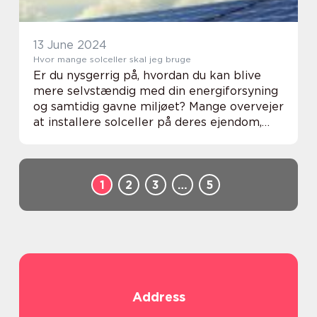
13 June 2024
Hvor mange solceller skal jeg bruge
Er du nysgerrig på, hvordan du kan blive
mere selvstændig med din energiforsyning
og samtidig gavne miljøet? Mange overvejer
at installere solceller på deres ejendom,
men det evige spørgsmål, de fleste står
med, er: “Hvor mange solceller skal j...
1
2
3
…
5
Address