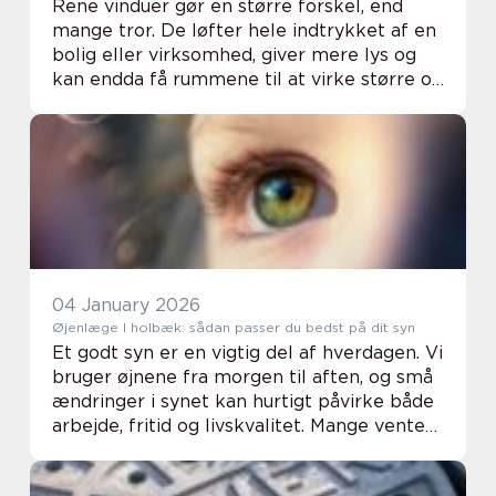
Rene vinduer gør en større forskel, end
mange tror. De løfter hele indtrykket af en
bolig eller virksomhed, giver mere lys og
kan endda få rummene til at virke større og
mere indbydende. Når man taler om
Vinudespolering Odense, handler det derfor
ikk...
04 January 2026
Øjenlæge I holbæk: sådan passer du bedst på dit syn
Et godt syn er en vigtig del af hverdagen. Vi
bruger øjnene fra morgen til aften, og små
ændringer i synet kan hurtigt påvirke både
arbejde, fritid og livskvalitet. Mange venter
desværre for længe med at få øjnene
tjekket, selvom en undersøgelse hos ...