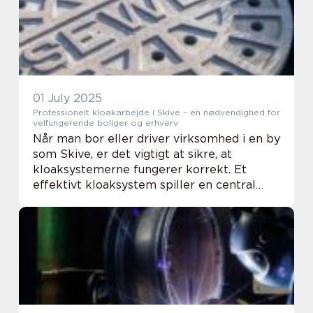
01 July 2025
Professionelt kloakarbejde i Skive – en nødvendighed for
velfungerende boliger og erhverv
Når man bor eller driver virksomhed i en by
som Skive, er det vigtigt at sikre, at
kloaksystemerne fungerer korrekt. Et
effektivt kloaksystem spiller en central
rolle i både sundhed, miljø og komfort i
hverdagen. Kloakarbejde i Ski...