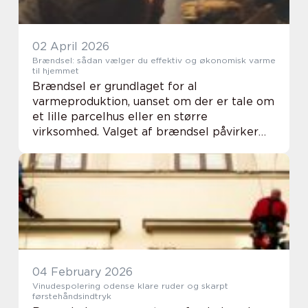
02 April 2026
Brændsel: sådan vælger du effektiv og økonomisk varme
til hjemmet
Brændsel er grundlaget for al
varmeproduktion, uanset om der er tale om
et lille parcelhus eller en større
virksomhed. Valget af brændsel påvirker
både økonomien, komforten i hverdagen og
klimaaftrykket. Derfor g...
04 February 2026
Vinudespolering odense klare ruder og skarpt
førstehåndsindtryk