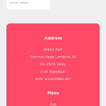
priser online
Address
web:
www.klikko.dk/
Menu
Ads