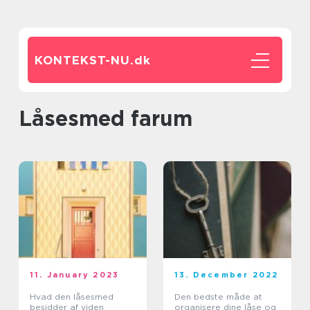
KONTEKST-NU.
dk
låsesmed farum
11. January 2023
13. December 2022
Hvad den låsesmed
Den bedste måde at
besidder af viden
organisere dine låse og