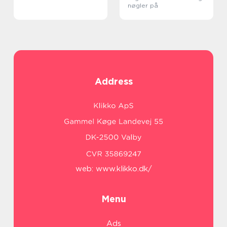
nøgler på
Address
web:
www.klikko.dk/
Menu
Ads