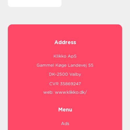
Address
web:
www.klikko.dk/
Menu
Ads