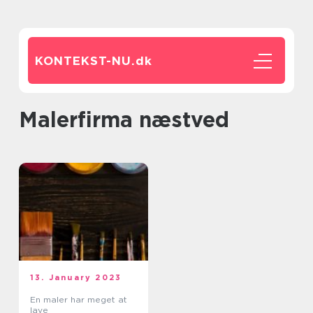
KONTEKST-NU.
dk
malerfirma næstved
13. January 2023
En maler har meget at
lave