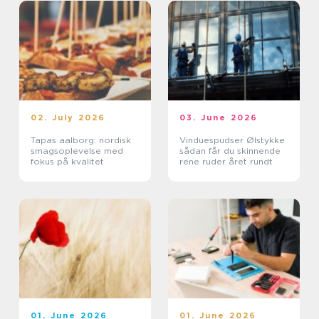
02. July 2026
03. June 2026
Tapas aalborg: nordisk
Vinduespudser Ølstykke
smagsoplevelse med
sådan får du skinnende
fokus på kvalitet
rene ruder året rundt
01. June 2026
01. June 2026