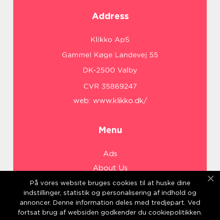
Address
web:
www.klikko.dk/
Menu
Ads
About Us
Cookies
På vores website bruges cookies til at huske dine
indstillinger, statistik og personalisering af indhold og
Contact
annoncer. Denne information deles med tredjepart. Ved
Sitemap
fortsat brug af websiden godkender du cookiepolitikken.