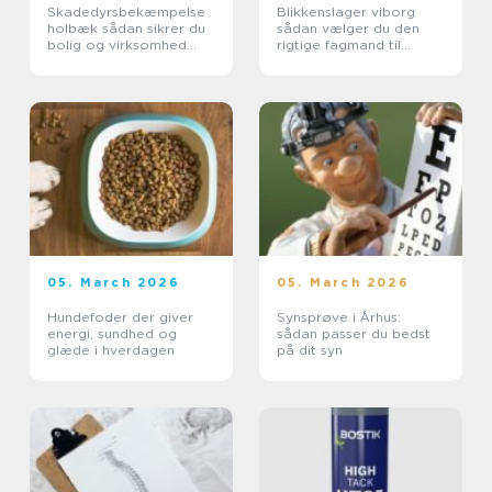
Skadedyrsbekæmpelse
Blikkenslager viborg
holbæk sådan sikrer du
sådan vælger du den
bolig og virksomhed
rigtige fagmand til
mod ubudne gæster
opgaven
05. March 2026
05. March 2026
Hundefoder der giver
Synsprøve i Århus:
energi, sundhed og
sådan passer du bedst
glæde i hverdagen
på dit syn