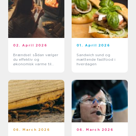
02. April 2026
01. April 2026
Brændsel: sådan vælger
Sandwich sund og
du effektiv og
mættende fastfood i
økonomisk varme til
hverdagen
hjemmet
06. March 2026
06. March 2026