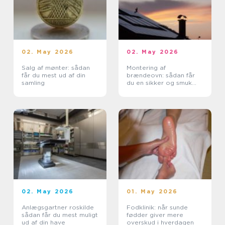
02. May 2026
02. May 2026
Salg af mønter: sådan
Montering af
får du mest ud af din
brændeovn: sådan får
samling
du en sikker og smuk
løsning
02. May 2026
01. May 2026
Anlægsgartner roskilde
Fodklinik: når sunde
sådan får du mest muligt
fødder giver mere
ud af din have
overskud i hverdagen