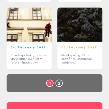
04. February 2026
02. February 2026
Vinudespolering odense
Kloakspuling: Sådan
klare ruder og skarpt
undgår du stoppede
førstehåndsindtryk
afløb og
oversvømmelser
1
2