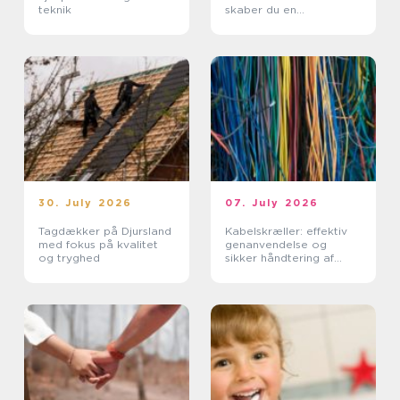
teknik
skaber du en
uforglemmelig morgen
30. July 2026
07. July 2026
Tagdækker på Djursland
Kabelskræller: effektiv
med fokus på kvalitet
genanvendelse og
og tryghed
sikker håndtering af
kabler