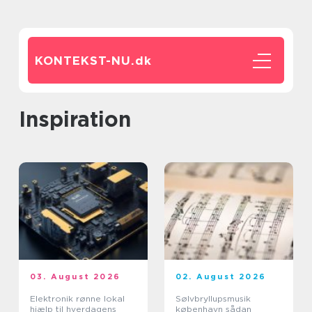
KONTEKST-NU.
dk
inspiration
03. August 2026
02. August 2026
Elektronik rønne lokal
Sølvbryllupsmusik
hjælp til hverdagens
københavn sådan