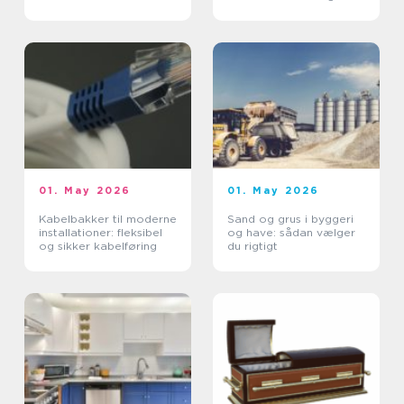
01. May 2026
01. May 2026
Kabelbakker til moderne
Sand og grus i byggeri
installationer: fleksibel
og have: sådan vælger
og sikker kabelføring
du rigtigt