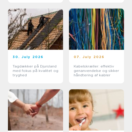
30. July 2026
07. July 2026
Tagdækker på Djursland
Kabelskræller: effektiv
med fokus på kvalitet og
genanvendelse og sikker
tryghed
håndtering af kabler