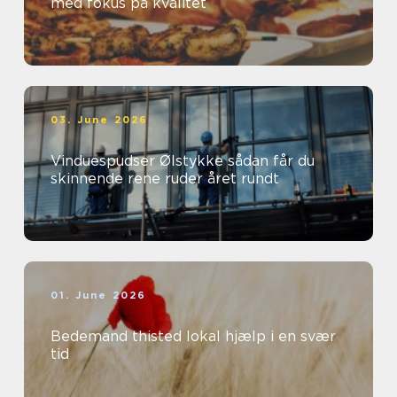
med fokus på kvalitet
03. June 2026
Vinduespudser Ølstykke sådan får du
skinnende rene ruder året rundt
01. June 2026
Bedemand thisted lokal hjælp i en svær
tid