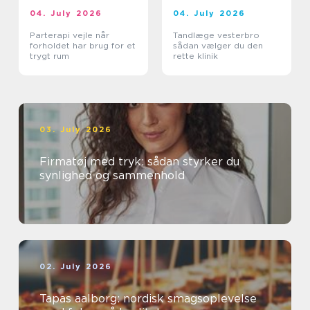
04. July 2026
04. July 2026
Parterapi vejle når
Tandlæge vesterbro
forholdet har brug for et
sådan vælger du den
trygt rum
rette klinik
03. July 2026
Firmatøj med tryk: sådan styrker du
synlighed og sammenhold
02. July 2026
Tapas aalborg: nordisk smagsoplevelse