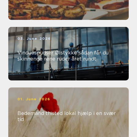
03. June 2026
Vinduespudser Ølstykke sådan får du
skinnende rene ruder året rundt
01. June 2026
Bedemand thisted lokal hjælp i en svær
tid