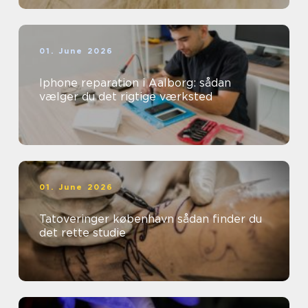
01. June 2026
Iphone reparation i Aalborg: sådan
vælger du det rigtige værksted
01. June 2026
Tatoveringer københavn sådan finder du
det rette studie