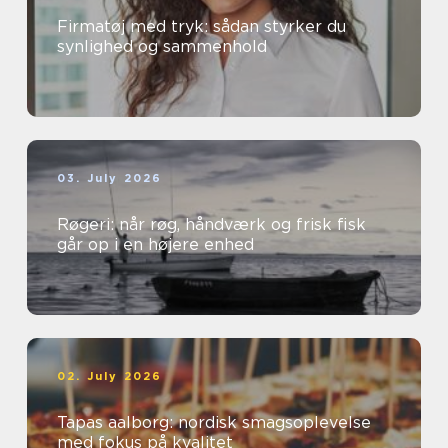
Firmatøj med tryk: sådan styrker du
synlighed og sammenhold
03. July 2026
Røgeri: når røg, håndværk og frisk fisk
går op i en højere enhed
02. July 2026
Tapas aalborg: nordisk smagsoplevelse
med fokus på kvalitet