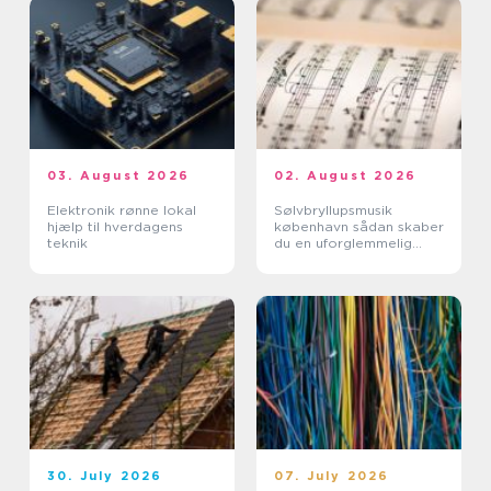
03. August 2026
02. August 2026
Elektronik rønne lokal
Sølvbryllupsmusik
hjælp til hverdagens
københavn sådan skaber
teknik
du en uforglemmelig
morgen
30. July 2026
07. July 2026