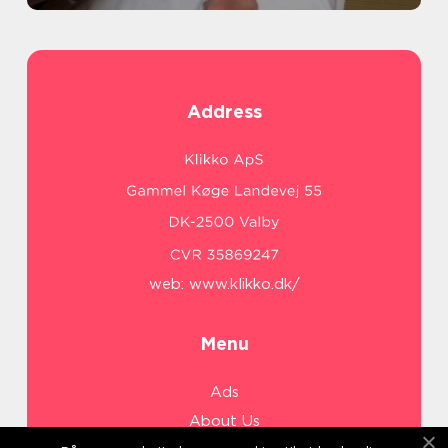
Address
web:
www.klikko.dk/
Menu
Ads
About Us