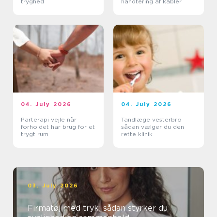
tryghed
håndtering af kabler
04. July 2026
04. July 2026
Parterapi vejle når
Tandlæge vesterbro
forholdet har brug for et
sådan vælger du den
trygt rum
rette klinik
03. July 2026
Firmatøj med tryk: sådan styrker du