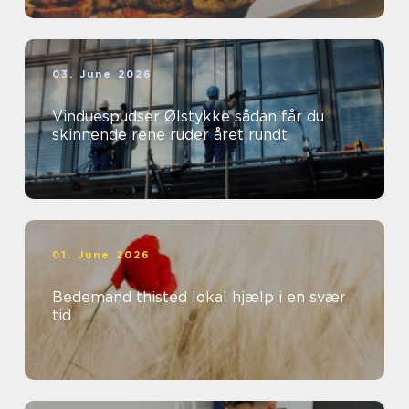
03. June 2026
Vinduespudser Ølstykke sådan får du
skinnende rene ruder året rundt
01. June 2026
Bedemand thisted lokal hjælp i en svær
tid