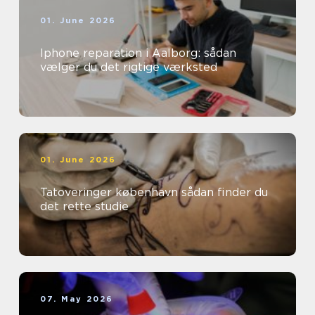
01. June 2026
Iphone reparation i Aalborg: sådan
vælger du det rigtige værksted
01. June 2026
Tatoveringer københavn sådan finder du
det rette studie
07. May 2026