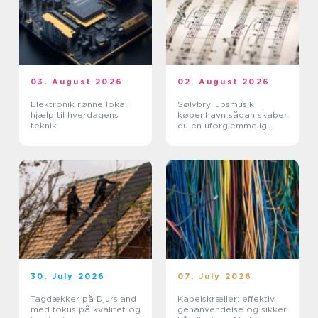
03. August 2026
02. August 2026
Elektronik rønne lokal
Sølvbryllupsmusik
hjælp til hverdagens
københavn sådan skaber
teknik
du en uforglemmelig
morgen
30. July 2026
07. July 2026
Tagdækker på Djursland
Kabelskræller: effektiv
med fokus på kvalitet og
genanvendelse og sikker