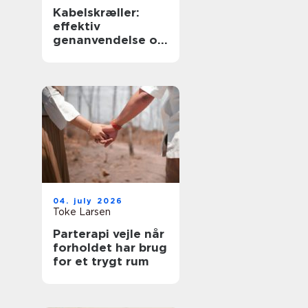
Kabelskræller:
effektiv
genanvendelse og
sikker håndtering
af kabler
04. july 2026
Toke Larsen
Parterapi vejle når
forholdet har brug
for et trygt rum