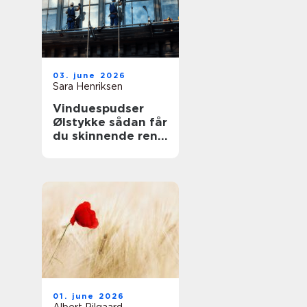
03. june 2026
Sara Henriksen
Vinduespudser
Ølstykke sådan får
du skinnende rene
ruder året rundt
01. june 2026