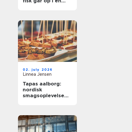
fisk går op i en
højere enhed
02. july 2026
Linnea Jensen
Tapas aalborg:
nordisk
smagsoplevelse
med fokus på
kvalitet