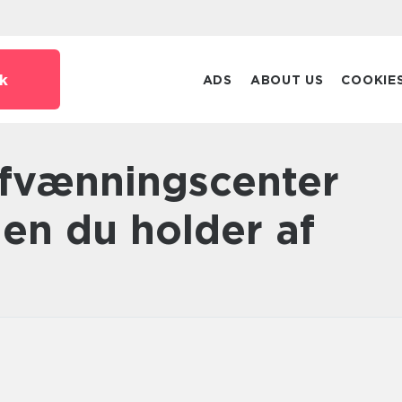
k
ADS
ABOUT US
COOKIE
en du holder af