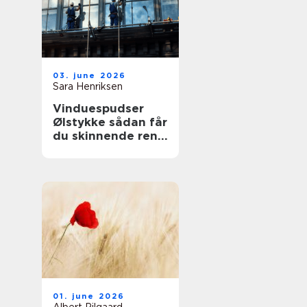
03. june 2026
Sara Henriksen
Vinduespudser
Ølstykke sådan får
du skinnende rene
ruder året rundt
01. june 2026