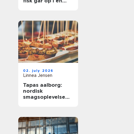
fisk går op i en
højere enhed
02. july 2026
Linnea Jensen
Tapas aalborg:
nordisk
smagsoplevelse
med fokus på
kvalitet