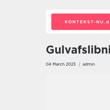
KONTEKST-NU.
d
gulvafslib
04 March 2023
admin