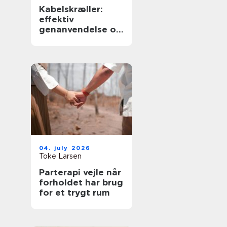
Kabelskræller:
effektiv
genanvendelse og
sikker håndtering
af kabler
04. july 2026
Toke Larsen
Parterapi vejle når
forholdet har brug
for et trygt rum