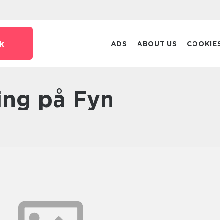
k
ADS
ABOUT US
COOKIE
ning på Fyn