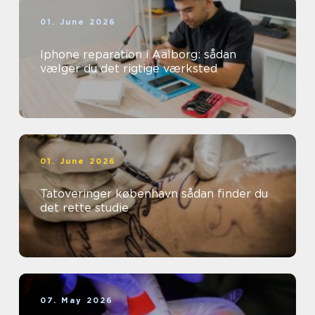
01. June 2026
Iphone reparation i Aalborg: sådan
vælger du det rigtige værksted
01. June 2026
Tatoveringer københavn sådan finder du
det rette studie
07. May 2026