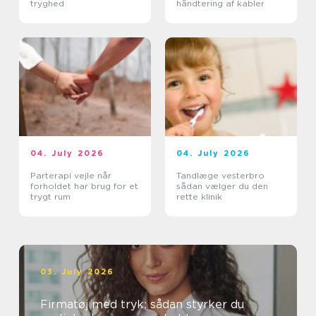
tryghed
håndtering af kabler
04. July 2026
04. July 2026
Parterapi vejle når
Tandlæge vesterbro
forholdet har brug for et
sådan vælger du den
trygt rum
rette klinik
03. July 2026
Firmatøj med tryk: sådan styrker du