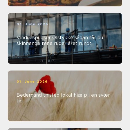
03. June 2026
Vinduespudser Ølstykke sådan får du
skinnende rene ruder året rundt
01. June 2026
Bedemand thisted lokal hjælp i en svær
tid