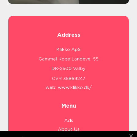
Address
web:
www.klikko.dk/
Menu
Ads
About Us