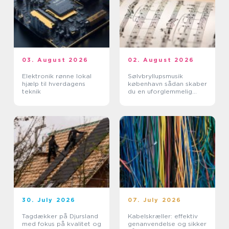
03. August 2026
02. August 2026
Elektronik rønne lokal
Sølvbryllupsmusik
hjælp til hverdagens
københavn sådan skaber
teknik
du en uforglemmelig
morgen
30. July 2026
07. July 2026
Tagdækker på Djursland
Kabelskræller: effektiv
med fokus på kvalitet og
genanvendelse og sikker