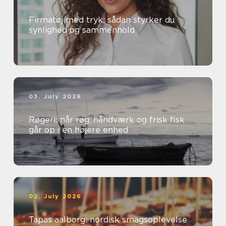
Firmatøj med tryk: sådan styrker du
synlighed og sammenhold
03. July 2026
Røgeri: når røg, håndværk og frisk fisk
går op i en højere enhed
02. July 2026
Tapas aalborg: nordisk smagsoplevelse