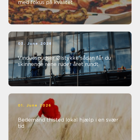
med fokus på kvalitet
03. June 2026
Vinduespudser Ølstykke sådan får du
skinnende rene ruder året rundt
01. June 2026
Bedemand thisted lokal hjælp i en svær
tid