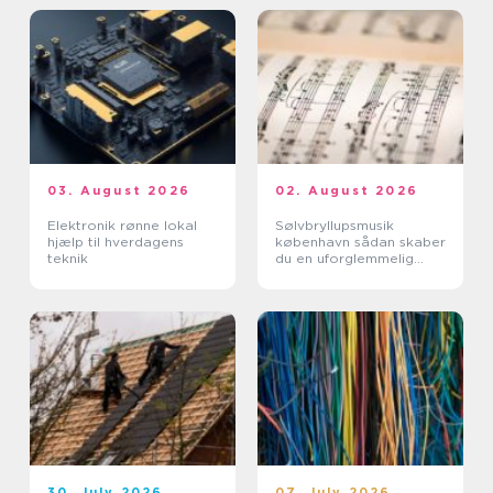
03. August 2026
02. August 2026
Elektronik rønne lokal
Sølvbryllupsmusik
hjælp til hverdagens
københavn sådan skaber
teknik
du en uforglemmelig
morgen
30. July 2026
07. July 2026