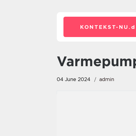
KONTEKST-NU.
d
varmepump
04 June 2024
admin