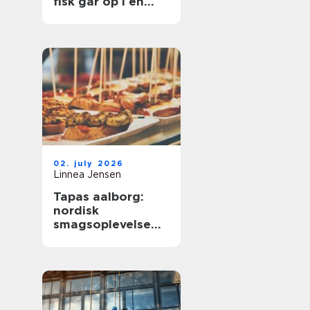
fisk går op i en
højere enhed
02. july 2026
Linnea Jensen
Tapas aalborg:
nordisk
smagsoplevelse
med fokus på
kvalitet