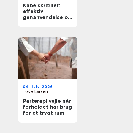
Kabelskræller:
effektiv
genanvendelse og
sikker håndtering
af kabler
04. july 2026
Toke Larsen
Parterapi vejle når
forholdet har brug
for et trygt rum