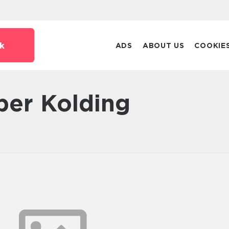
k
ADS
ABOUT US
COOKIE
er Kolding