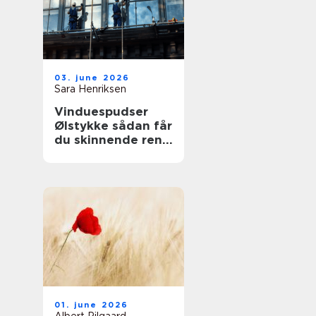
03. june 2026
Sara Henriksen
Vinduespudser
Ølstykke sådan får
du skinnende rene
ruder året rundt
01. june 2026