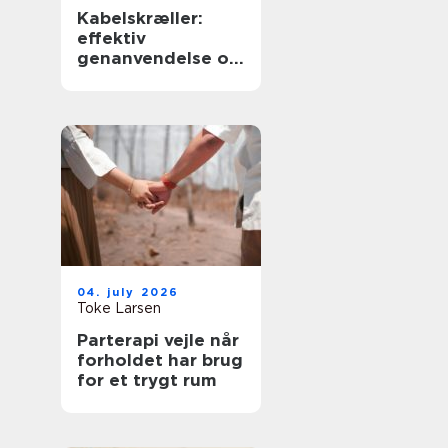
Kabelskræller:
effektiv
genanvendelse og
sikker håndtering
af kabler
04. july 2026
Toke Larsen
Parterapi vejle når
forholdet har brug
for et trygt rum