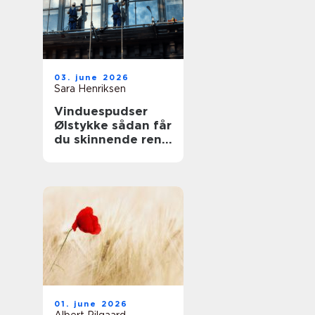
03. june 2026
Sara Henriksen
Vinduespudser
Ølstykke sådan får
du skinnende rene
ruder året rundt
01. june 2026