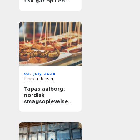
fisk går op i en
højere enhed
02. july 2026
Linnea Jensen
Tapas aalborg:
nordisk
smagsoplevelse
med fokus på
kvalitet