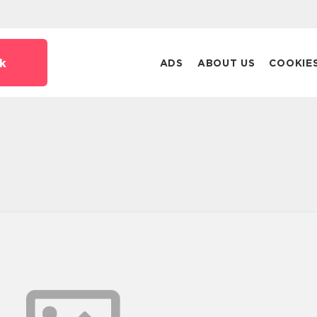
k
ADS
ABOUT US
COOKIE