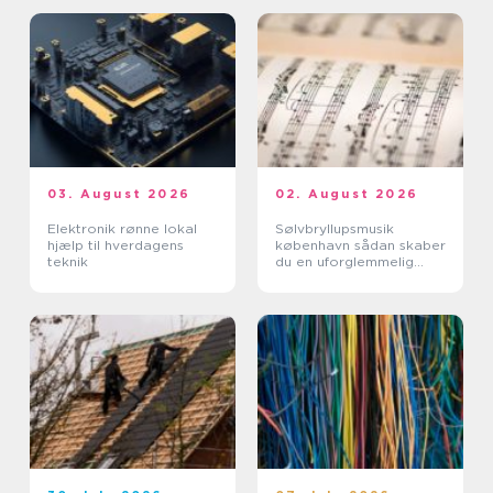
03. August 2026
02. August 2026
Elektronik rønne lokal
Sølvbryllupsmusik
hjælp til hverdagens
københavn sådan skaber
teknik
du en uforglemmelig
morgen