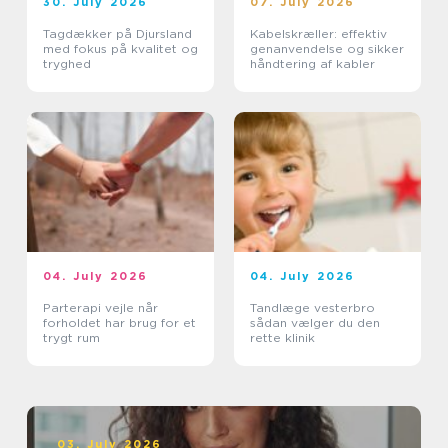
30. July 2026
07. July 2026
Tagdækker på Djursland
Kabelskræller: effektiv
med fokus på kvalitet og
genanvendelse og sikker
tryghed
håndtering af kabler
04. July 2026
04. July 2026
Parterapi vejle når
Tandlæge vesterbro
forholdet har brug for et
sådan vælger du den
trygt rum
rette klinik
03. July 2026