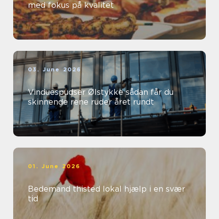
med fokus på kvalitet
03. June 2026
Vinduespudser Ølstykke sådan får du
skinnende rene ruder året rundt
01. June 2026
Bedemand thisted lokal hjælp i en svær
tid