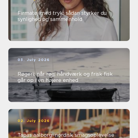
Firmatøj med tryk: sådan styrker du
synlighed og sammenhold
03. July 2026
Røgeri: når røg, håndværk og frisk fisk
går op i en højere enhed
02. July 2026
Tapas aalborg: nordisk smagsoplevelse