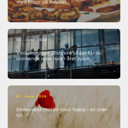
med fokus på kvalitet
03. June 2026
Vinduespudser Ølstykke sådan får du
skinnende rene ruder året rundt
01. June 2026
Bedemand thisted lokal hjælp i en svær
tid