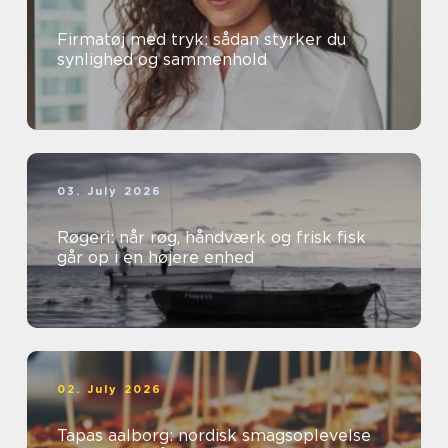
Firmatøj med tryk: sådan styrker du
synlighed og sammenhold
03. July 2026
Røgeri: når røg, håndværk og frisk fisk
går op i en højere enhed
02. July 2026
Tapas aalborg: nordisk smagsoplevelse