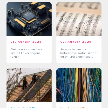
03. August 2026
02. August 2026
Elektronik rønne lokal
Sølvbryllupsmusik
hjælp til hverdagens
københavn sådan skaber
teknik
du en uforglemmelig
morgen
30. July 2026
07. July 2026