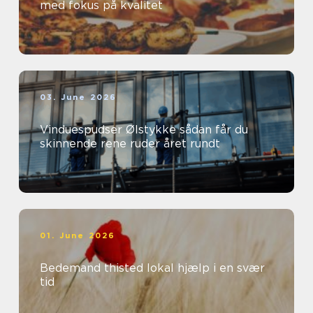
med fokus på kvalitet
03. June 2026
Vinduespudser Ølstykke sådan får du
skinnende rene ruder året rundt
01. June 2026
Bedemand thisted lokal hjælp i en svær
tid