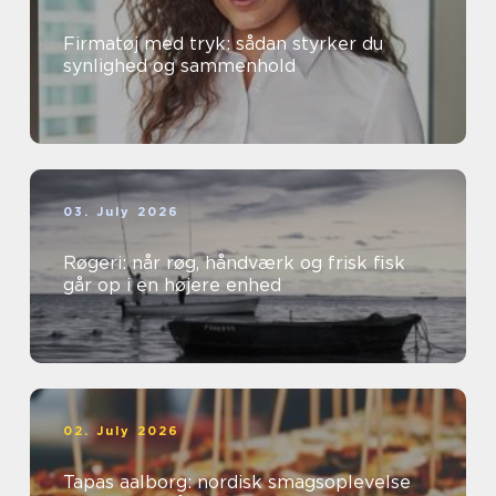
Firmatøj med tryk: sådan styrker du
synlighed og sammenhold
03. July 2026
Røgeri: når røg, håndværk og frisk fisk
går op i en højere enhed
02. July 2026
Tapas aalborg: nordisk smagsoplevelse