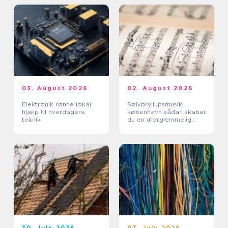
03. August 2026
02. August 2026
Elektronik rønne lokal
Sølvbryllupsmusik
hjælp til hverdagens
københavn sådan skaber
teknik
du en uforglemmelig
morgen
30. July 2026
07. July 2026