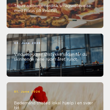
Tapas aalborg: nordisk smagsoplevelse
med fokus på kvalitet
03. June 2026
Vinduespudser Ølstykke sådan får du
skinnende rene ruder året rundt
01. June 2026
Bedemand thisted lokal hjælp i en svær
tid