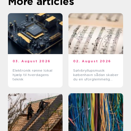
More articles
03. August 2026
02. August 2026
Elektronik rønne lokal
Sølvbryllupsmusik
hjælp til hverdagens
københavn sådan skaber
teknik
du en uforglemmelig
morgen