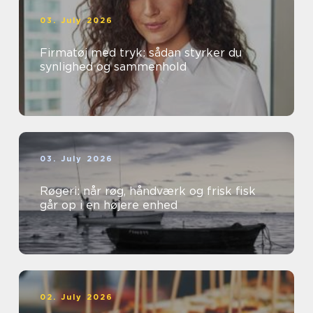
03. July 2026
Firmatøj med tryk: sådan styrker du
synlighed og sammenhold
03. July 2026
Røgeri: når røg, håndværk og frisk fisk
går op i en højere enhed
02. July 2026