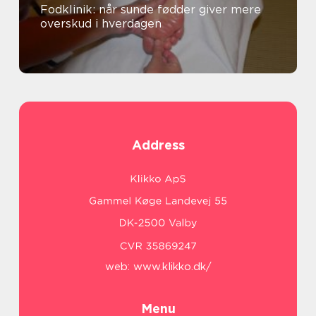
Fodklinik: når sunde fødder giver mere
overskud i hverdagen
Address
web:
www.klikko.dk/
Menu