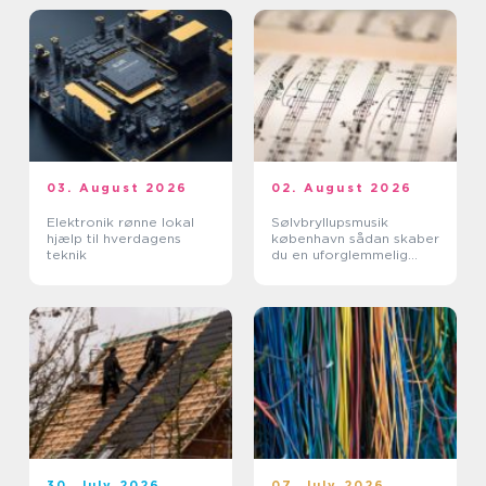
03. August 2026
02. August 2026
Elektronik rønne lokal
Sølvbryllupsmusik
hjælp til hverdagens
københavn sådan skaber
teknik
du en uforglemmelig
morgen
30. July 2026
07. July 2026