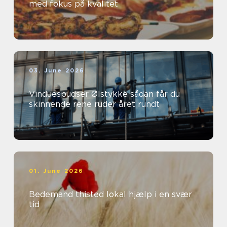
med fokus på kvalitet
03. June 2026
Vinduespudser Ølstykke sådan får du
skinnende rene ruder året rundt
01. June 2026
Bedemand thisted lokal hjælp i en svær
tid