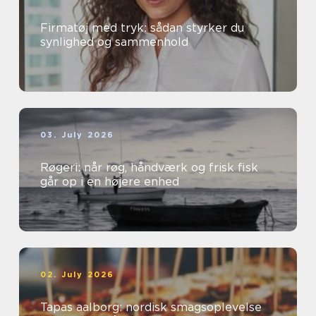
Firmatøj med tryk: sådan styrker du
synlighed og sammenhold
03. July 2026
Røgeri: når røg, håndværk og frisk fisk
går op i en højere enhed
02. July 2026
Tapas aalborg: nordisk smagsoplevelse