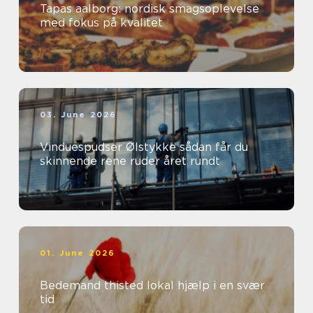
Tapas aalborg: nordisk smagsoplevelse
med fokus på kvalitet
03. June 2026
Vinduespudser Ølstykke sådan får du
skinnende rene ruder året rundt
01. June 2026
Bedemand thisted lokal hjælp i en svær
tid