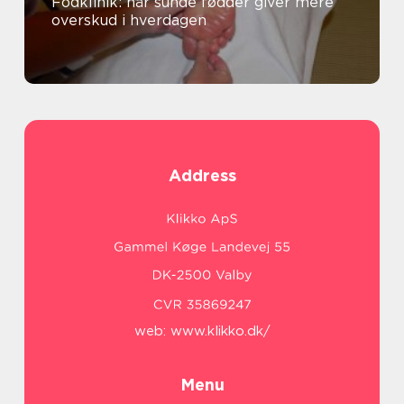
Fodklinik: når sunde fødder giver mere
overskud i hverdagen
Address
web:
www.klikko.dk/
Menu