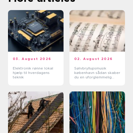
03. August 2026
02. August 2026
Elektronik rønne lokal
Sølvbryllupsmusik
hjælp til hverdagens
københavn sådan skaber
teknik
du en uforglemmelig
morgen