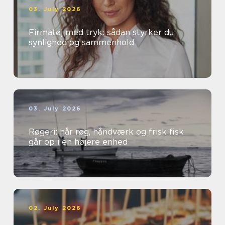
03. July 2026
Firmatøj med tryk: sådan styrker du
synlighed og sammenhold
03. July 2026
Røgeri: når røg, håndværk og frisk fisk
går op i en højere enhed
02. July 2026