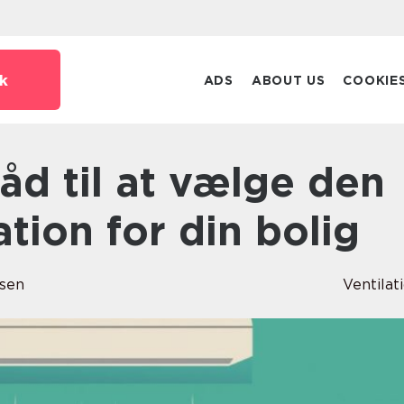
k
ADS
ABOUT US
COOKIE
ation for din bolig
nsen
Ventilat