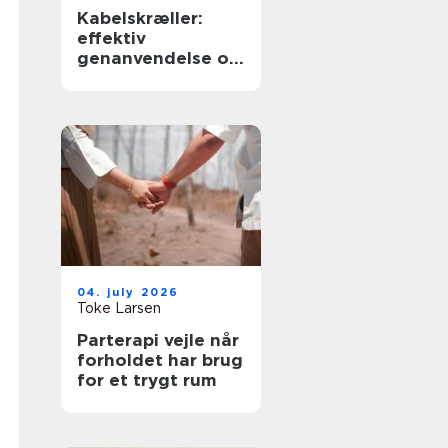
Kabelskræller:
effektiv
genanvendelse og
sikker håndtering
af kabler
04. july 2026
Toke Larsen
Parterapi vejle når
forholdet har brug
for et trygt rum