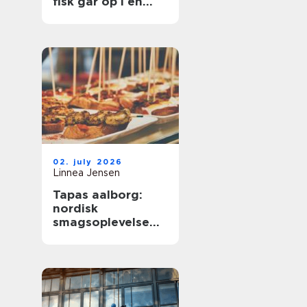
fisk går op i en
højere enhed
02. july 2026
Linnea Jensen
Tapas aalborg:
nordisk
smagsoplevelse
med fokus på
kvalitet