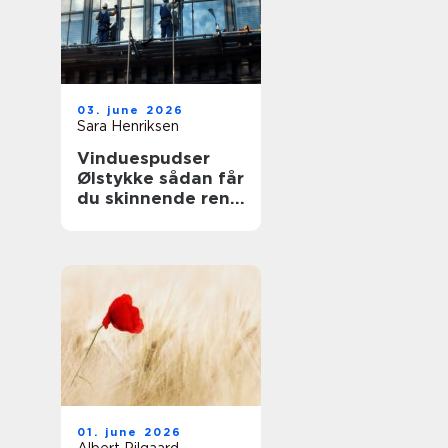
03. june 2026
Sara Henriksen
Vinduespudser
Ølstykke sådan får
du skinnende rene
ruder året rundt
01. june 2026