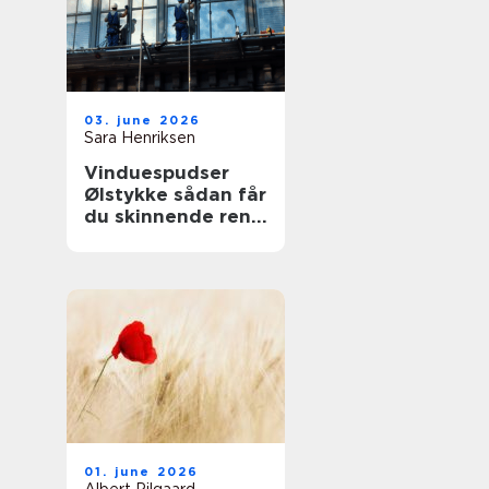
03. june 2026
Sara Henriksen
Vinduespudser
Ølstykke sådan får
du skinnende rene
ruder året rundt
01. june 2026