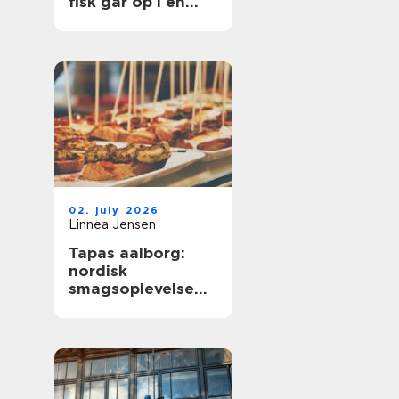
fisk går op i en
højere enhed
02. july 2026
Linnea Jensen
Tapas aalborg:
nordisk
smagsoplevelse
med fokus på
kvalitet