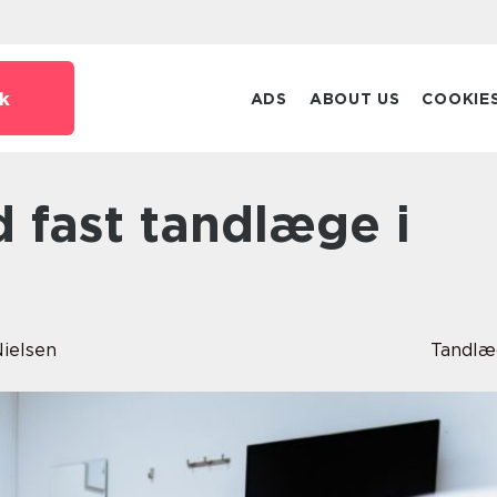
k
ADS
ABOUT US
COOKIE
Nielsen
Tandlæ