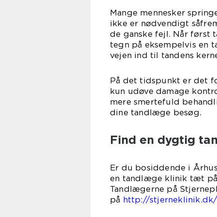
Mange mennesker springer
ikke er nødvendigt såfre
de ganske fejl. Når først
tegn på eksempelvis en t
vejen ind til tandens kern
På det tidspunkt er det 
kun udøve damage kontrol
mere smertefuld behandli
dine tandlæge besøg.
Find en dygtig ta
Er du bosiddende i Århu
en tandlæge klinik tæt på
Tandlægerne på Stjernepla
på
http://stjerneklinik.dk