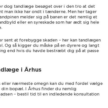
 dog tandlæge besøget over i den tro at det
mt man ikke har ondt i tænderne. Men her tager
 tandpinen melder sig på banen er det nemlig et
andbyld eller en syreskade som har ædt sig hele
e.
for sent at forebygge skaden – her kan tandlægen
. Og så kigger du måske på en dyrere og langt
ng end hvis du havde bestræbt dig på at passe
ndlæge i Århus
s eller nærmeste omegn kan du med fordel vælge
 din bopæl. I Århus finder du nemlig
dsen – bestil tid til en indledende konsultation
/