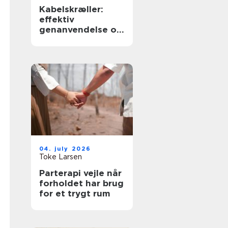
Kabelskræller:
effektiv
genanvendelse og
sikker håndtering
af kabler
04. july 2026
Toke Larsen
Parterapi vejle når
forholdet har brug
for et trygt rum