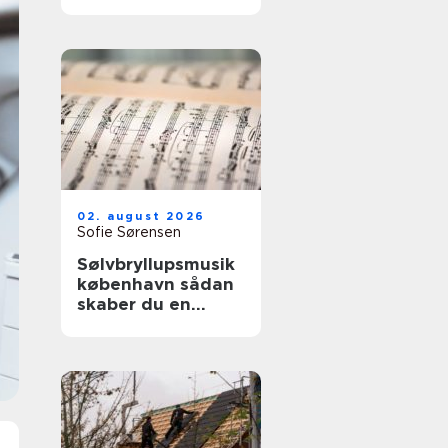
02. august 2026
Sofie Sørensen
Sølvbryllupsmusik
københavn sådan
skaber du en
uforglemmelig
morgen