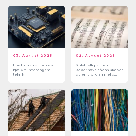
03. August 2026
02. August 2026
Elektronik rønne lokal
Sølvbryllupsmusik
hjælp til hverdagens
københavn sådan skaber
teknik
du en uforglemmelig
morgen