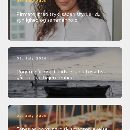
03. July 2026
Firmatøj med tryk: sådan styrker du
synlighed og sammenhold
03. July 2026
Røgeri: når røg, håndværk og frisk fisk
går op i en højere enhed
02. July 2026
Tapas aalborg: nordisk smagsoplevelse