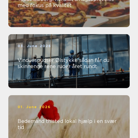
med fokus på kvalitet
03. June 2026
Vinduespudser Ølstykke sådan får du
skinnende rene ruder året rundt
01. June 2026
Bedemand thisted lokal hjælp i en svær
tid