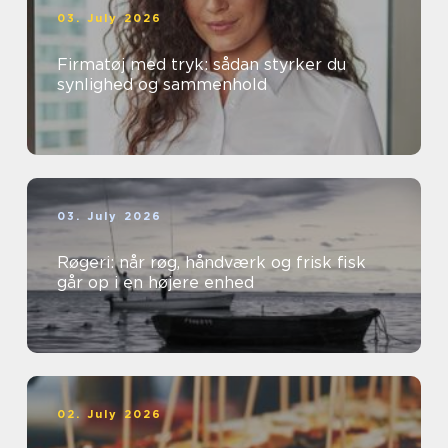
03. July 2026
Firmatøj med tryk: sådan styrker du
synlighed og sammenhold
03. July 2026
Røgeri: når røg, håndværk og frisk fisk
går op i en højere enhed
02. July 2026