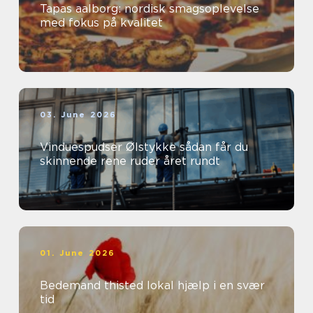
Tapas aalborg: nordisk smagsoplevelse
med fokus på kvalitet
03. June 2026
Vinduespudser Ølstykke sådan får du
skinnende rene ruder året rundt
01. June 2026
Bedemand thisted lokal hjælp i en svær
tid