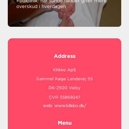
Fodklinik: når sunde fødder giver mere
overskud i hverdagen
Address
web:
www.klikko.dk/
Menu