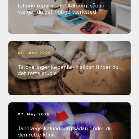
Iphone reparation i Aalborg: sådan
vælger du det rigtige værksted
01. June 2026
Tatoveringer københavn sådan finder du
det rette studie
07. May 2026
Tandlæge kalundborg sådan finder du
den rette klinik