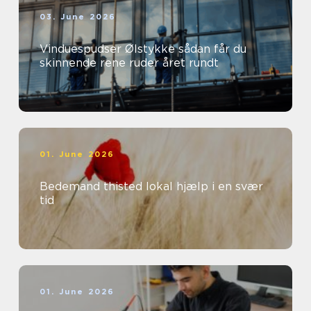
03. June 2026
Vinduespudser Ølstykke sådan får du
skinnende rene ruder året rundt
01. June 2026
Bedemand thisted lokal hjælp i en svær
tid
01. June 2026