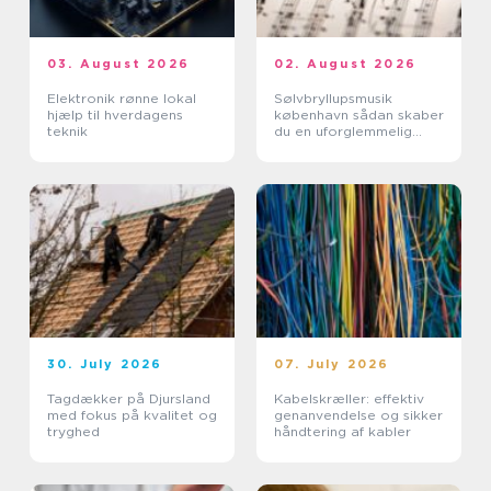
03. August 2026
02. August 2026
Elektronik rønne lokal
Sølvbryllupsmusik
hjælp til hverdagens
københavn sådan skaber
teknik
du en uforglemmelig
morgen
30. July 2026
07. July 2026
Tagdækker på Djursland
Kabelskræller: effektiv
med fokus på kvalitet og
genanvendelse og sikker
tryghed
håndtering af kabler