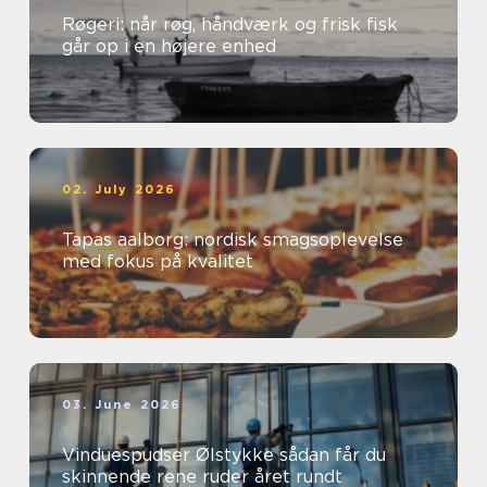
Røgeri: når røg, håndværk og frisk fisk
går op i en højere enhed
02. July 2026
Tapas aalborg: nordisk smagsoplevelse
med fokus på kvalitet
03. June 2026
Vinduespudser Ølstykke sådan får du
skinnende rene ruder året rundt