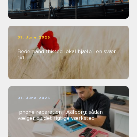
01. June 2026
Bedemand thisted lokal hjælp i en svær
tid
01. June 2026
Iphone reparation i Aalborg: sådan
vælger du det rigtige værksted