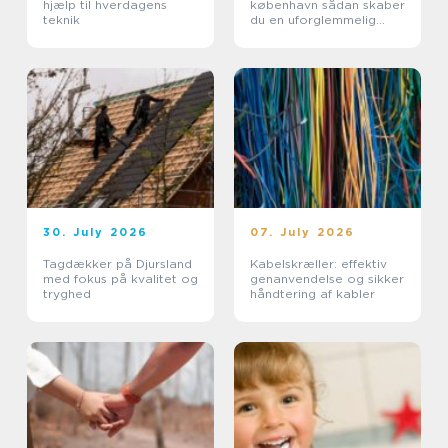
hjælp til hverdagens
københavn sådan skaber
teknik
du en uforglemmelig
morgen
30. July 2026
07. July 2026
Tagdækker på Djursland
Kabelskræller: effektiv
med fokus på kvalitet og
genanvendelse og sikker
tryghed
håndtering af kabler