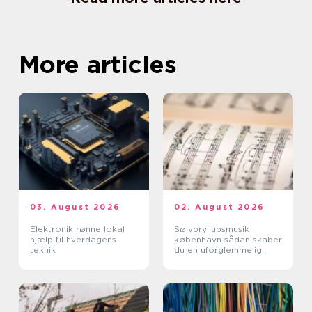
More articles
03. August 2026
02. August 2026
Elektronik rønne lokal
Sølvbryllupsmusik
hjælp til hverdagens
københavn sådan skaber
teknik
du en uforglemmelig
morgen