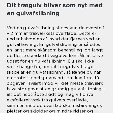
Dit trægulv bliver som nyt med
en gulvafslibning
Ved en gulvafslibning slibes kun de øverste 1
– 2 mm af træværkets overflade. Dette er
under halvdelen af, hvad der fjernes ved en
gulvafhøvling. En gulvafslibning er således
en langt mere skånsom behandling, og langt
de fleste standard trægulve kan tåle at blive
udsat for en gulvafslibning. Du skal ikke
være bange for, om dit trægulv vil tage
skade af en gulvafslibning, så længe du har
en professionel gulvmand som kan forestå
opgaven. Tvært imod vil det meste træværk
have stor gavn af en grundig gulvafslibning –
alt det nedtrådte skidt og møg vil blive
eksfolieret væk fra gulvets overflade,
sammen med de overfladiske misfarvninger,
pletter og skjolder og mindre ridser og