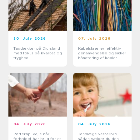
30. July 2026
07. July 2026
Tagdækker på Djursland
Kabelskræller: effektiv
med fokus på kvalitet og
genanvendelse og sikker
tryghed
håndtering af kabler
04. July 2026
04. July 2026
Parterapi vejle når
Tandlæge vesterbro
forholdet har brug for et
sådan vælger du den