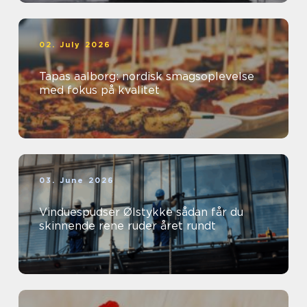
02. July 2026
Tapas aalborg: nordisk smagsoplevelse
med fokus på kvalitet
03. June 2026
Vinduespudser Ølstykke sådan får du
skinnende rene ruder året rundt