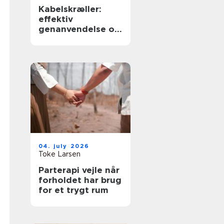
Kabelskræller:
effektiv
genanvendelse og
sikker håndtering
af kabler
04. july 2026
Toke Larsen
Parterapi vejle når
forholdet har brug
for et trygt rum