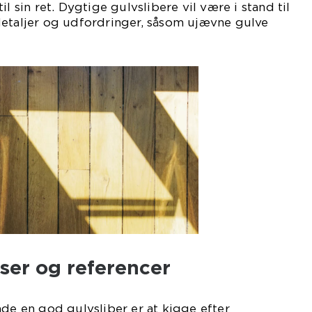
l sin ret. Dygtige gulvslibere vil være i stand til
detaljer og udfordringer, såsom ujævne gulve
er og referencer
nde en god gulvsliber er at kigge efter