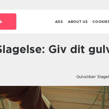
k
ADS
ABOUT US
COOKIE
Gulvsliber Slage