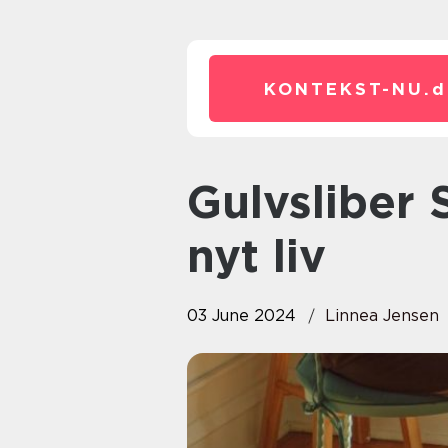
KONTEKST-NU.
d
Gulvsliber Slagelse: Giv dit gulv
nyt liv
03 June 2024
Linnea Jensen