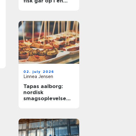
fisk går op i en
højere enhed
02. july 2026
Linnea Jensen
Tapas aalborg:
nordisk
smagsoplevelse
med fokus på
kvalitet