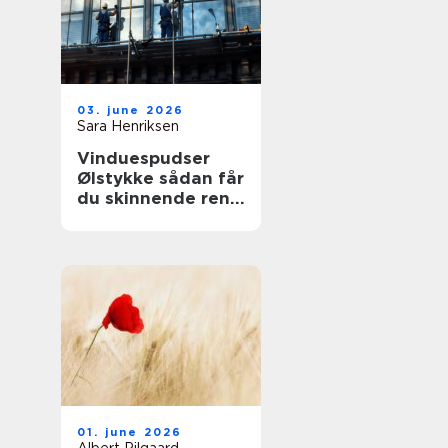
03. june 2026
Sara Henriksen
Vinduespudser
Ølstykke sådan får
du skinnende rene
ruder året rundt
01. june 2026