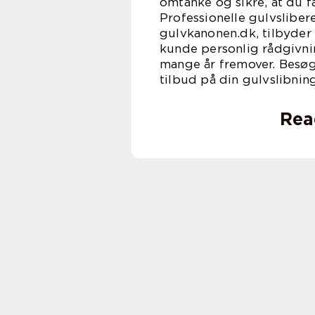
omtanke og sikre, at du f
Professionelle gulvslibe
gulvkanonen.dk, tilbyder 
kunde personlig rådgivning
mange år fremover. Besøg
tilbud på din gulvslibning
Rea