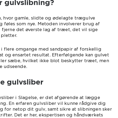
 gulvslibning?
, hvor gamle, slidte og ødelagte trægulve
og føles som nye. Metoden involverer brug af
 fjerne det øverste lag af træet, det vil sige
pletter.
 i flere omgange med sandpapir af forskellig
at og ensartet resultat. Efterfølgende kan gulvet
ller sæbe, hvilket ikke blot beskytter træet, men
de udseende.
e gulvsliber
sliber i Slagelse, er det afgørende at lægge
ing. En erfaren gulvsliber vil kunne rådgive dig
for netop dit gulv, samt sikre at slibningen sker
krifter. Det er her, ekspertisen og håndværkets