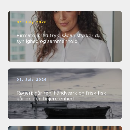
03. July 2026
Firmatøj med tryk: sådan styrker du
synlighed og sammenhold
03. July 2026
Røgeri: når røg, håndværk og frisk fisk
går op i en højere enhed