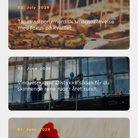
02. July 2026
Tapas aalborg: nordisk smagsoplevelse
med fokus på kvalitet
03. June 2026
Vinduespudser Ølstykke sådan får du
skinnende rene ruder året rundt
01. June 2026