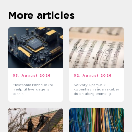
More articles
03. August 2026
02. August 2026
Elektronik rønne lokal
Sølvbryllupsmusik
hjælp til hverdagens
københavn sådan skaber
teknik
du en uforglemmelig
morgen