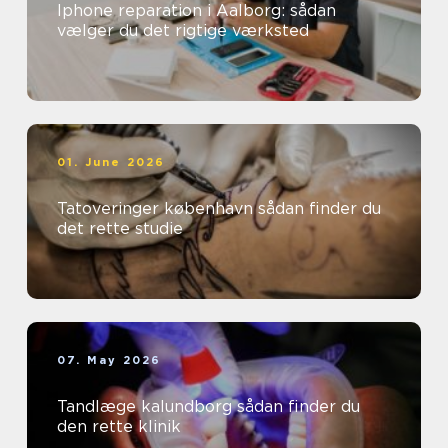
Iphone reparation i Aalborg: sådan
vælger du det rigtige værksted
01. June 2026
Tatoveringer københavn sådan finder du
det rette studie
07. May 2026
Tandlæge kalundborg sådan finder du
den rette klinik