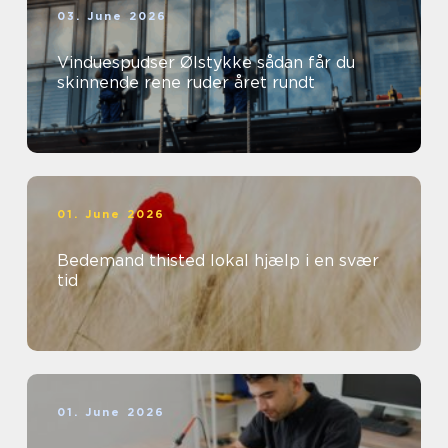
03. June 2026
Vinduespudser Ølstykke sådan får du
skinnende rene ruder året rundt
01. June 2026
Bedemand thisted lokal hjælp i en svær
tid
01. June 2026