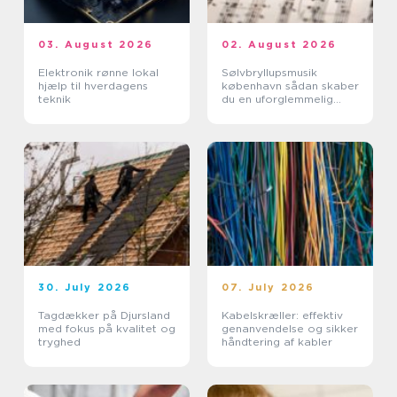
03. August 2026
02. August 2026
Elektronik rønne lokal
Sølvbryllupsmusik
hjælp til hverdagens
københavn sådan skaber
teknik
du en uforglemmelig
morgen
30. July 2026
07. July 2026
Tagdækker på Djursland
Kabelskræller: effektiv
med fokus på kvalitet og
genanvendelse og sikker
tryghed
håndtering af kabler