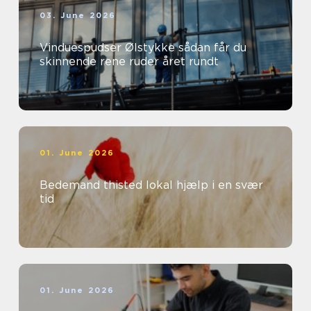
03. June 2026
Vinduespudser Ølstykke sådan får du
skinnende rene ruder året rundt
01. June 2026
Bedemand thisted lokal hjælp i en svær
tid
01. June 2026