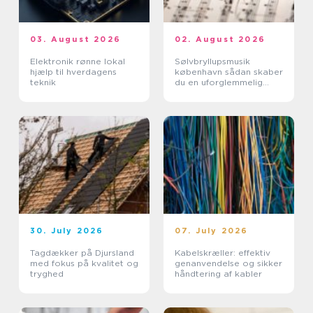
03. August 2026
02. August 2026
Elektronik rønne lokal
Sølvbryllupsmusik
hjælp til hverdagens
københavn sådan skaber
teknik
du en uforglemmelig
morgen
30. July 2026
07. July 2026
Tagdækker på Djursland
Kabelskræller: effektiv
med fokus på kvalitet og
genanvendelse og sikker
tryghed
håndtering af kabler