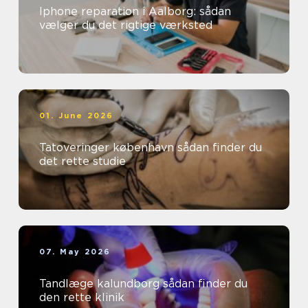
Iphone reparation i Aalborg: sådan
vælger du det rigtige værksted
01. June 2026
Tatoveringer københavn sådan finder du
det rette studie
07. May 2026
Tandlæge kalundborg sådan finder du
den rette klinik