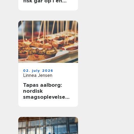
fisk går op i en
højere enhed
02. july 2026
Linnea Jensen
Tapas aalborg:
nordisk
smagsoplevelse
med fokus på
kvalitet