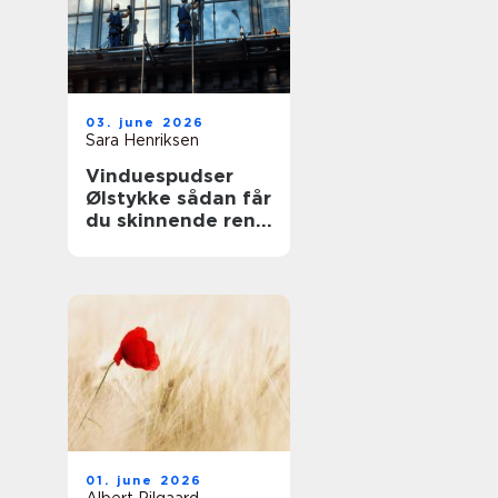
03. june 2026
Sara Henriksen
Vinduespudser
Ølstykke sådan får
du skinnende rene
ruder året rundt
01. june 2026