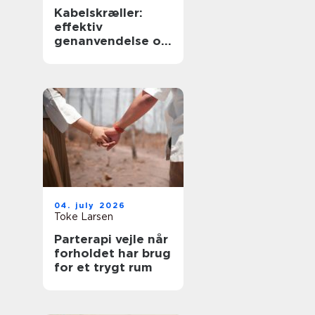
Kabelskræller:
effektiv
genanvendelse og
sikker håndtering
af kabler
04. july 2026
Toke Larsen
Parterapi vejle når
forholdet har brug
for et trygt rum