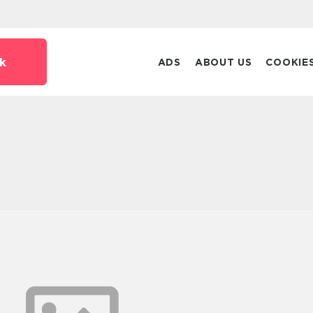
k
ADS
ABOUT US
COOKIE