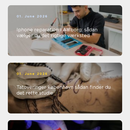
01. June 2026
Iphone reparation i Aalborg: sådan
vælger du det rigtige værksted
01. June 2026
Tatoveringer københavn sådan finder du
det rette studie