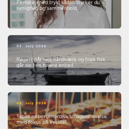
Firmatøj med tryk: sådan styrker du
synlighed og sammenhold
03. July 2026
Røgeri: når røg, håndværk og frisk fisk
går op i en højere enhed
02. July 2026
Tapas aalborg: nordisk smagsoplevelse
med fokus på kvalitet