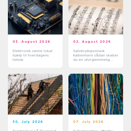
03. August 2026
02. August 2026
Elektronik rønne lokal
Sølvbryllupsmusik
hjælp til hverdagens
københavn sådan skaber
teknik
du en uforglemmelig
morgen
30. July 2026
07. July 2026
Tagdækker på Djursland
Kabelskræller: effektiv