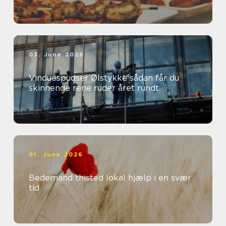
03. June 2026
Vinduespudser Ølstykke sådan får du
skinnende rene ruder året rundt
01. June 2026
Bedemand thisted lokal hjælp i en svær
tid