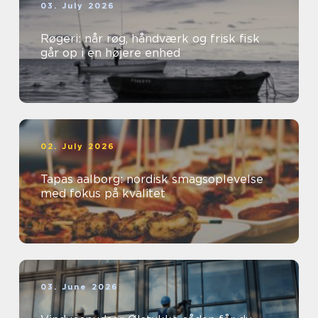
03. July 2026
Røgeri: når røg, håndværk og frisk fisk
går op i en højere enhed
02. July 2026
Tapas aalborg: nordisk smagsoplevelse
med fokus på kvalitet
03. June 2026