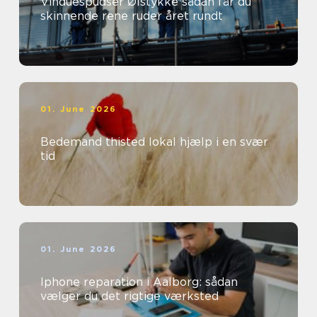
Vinduespudser Ølstykke sådan får du
skinnende rene ruder året rundt
01. June 2026
Bedemand thisted lokal hjælp i en svær
tid
01. June 2026
Iphone reparation i Aalborg: sådan
vælger du det rigtige værksted