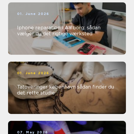
01. June 2026
Iphone reparation i Aalborg: sådan
vælger du det rigtige værksted
01. June 2026
Tatoveringer københavn sådan finder du
det rette studie
07. May 2026