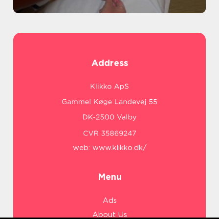
Address
web:
www.klikko.dk/
Menu
Ads
About Us