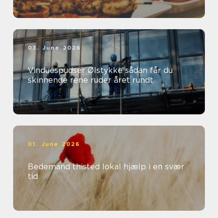
03. June 2026
Vinduespudser Ølstykke sådan får du
skinnende rene ruder året rundt
01. June 2026
Bedemand thisted lokal hjælp i en svær
tid