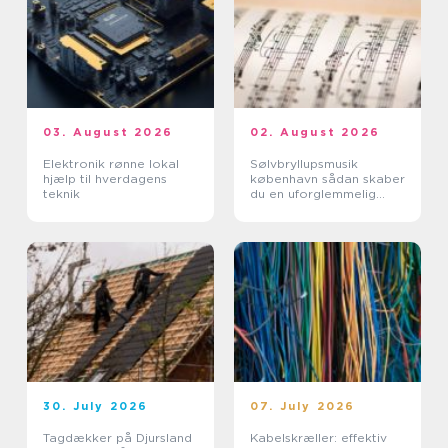
03. August 2026
02. August 2026
Elektronik rønne lokal
Sølvbryllupsmusik
hjælp til hverdagens
københavn sådan skaber
teknik
du en uforglemmelig
morgen
30. July 2026
07. July 2026
Tagdækker på Djursland
Kabelskræller: effektiv