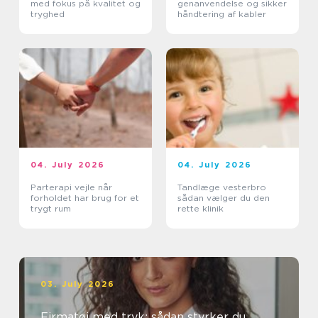
med fokus på kvalitet og
genanvendelse og sikker
tryghed
håndtering af kabler
04. July 2026
04. July 2026
Parterapi vejle når
Tandlæge vesterbro
forholdet har brug for et
sådan vælger du den
trygt rum
rette klinik
03. July 2026
Firmatøj med tryk: sådan styrker du