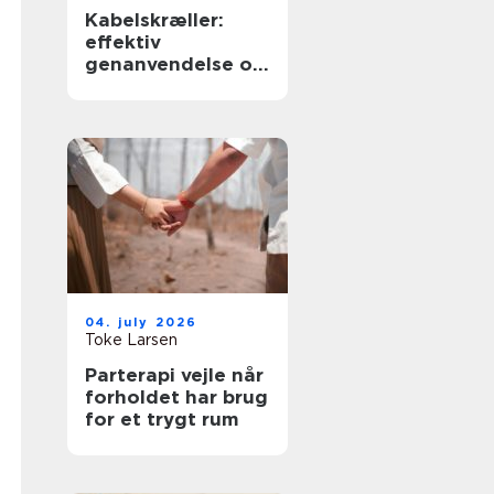
Kabelskræller:
effektiv
genanvendelse og
sikker håndtering
af kabler
04. july 2026
Toke Larsen
Parterapi vejle når
forholdet har brug
for et trygt rum