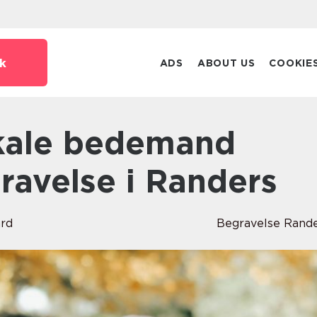
k
ADS
ABOUT US
COOKIE
ravelse i Randers
ard
Begravelse Rand