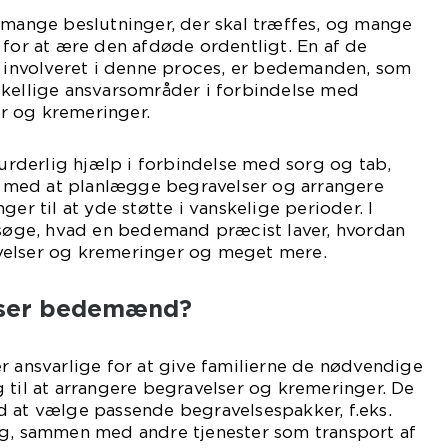
 mange beslutninger, der skal træffes, og mange
 for at ære den afdøde ordentligt. En af de
r involveret i denne proces, er bedemanden, som
skellige ansvarsområder i forbindelse med
r og kremeringer.
derlig hjælp i forbindelse med sorg og tab,
er med at planlægge begravelser og arrangere
ger til at yde støtte i vanskelige perioder. I
rsøge, hvad en bedemand præcist laver, hvordan
velser og kremeringer og meget mere.
øser bedemænd?
r ansvarlige for at give familierne de nødvendige
 til at arrangere begravelser og kremeringer. De
d at vælge passende begravelsespakker, f.eks.
ng, sammen med andre tjenester som transport af