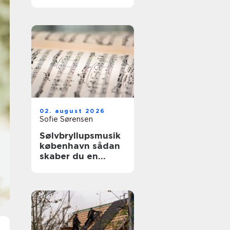
02. august 2026
Sofie Sørensen
Sølvbryllupsmusik
københavn sådan
skaber du en
uforglemmelig
morgen