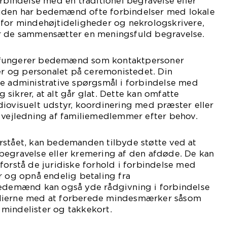
orbindelse med en traditionel begravelse eller
uden har bedemænd ofte forbindelser med lokale
 for mindehøjtideligheder og nekrologskrivere,
r de sammensætter en meningsfuld begravelse.
 fungerer bedemænd som kontaktpersoner
 og personalet på ceremonistedet. Din
le administrative spørgsmål i forbindelse med
sikrer, at alt går glat. Dette kan omfatte
iovisuelt udstyr, koordinering med præster eller
g vejledning af familiemedlemmer efter behov.
rstået, kan bedemanden tilbyde støtte ved at
begravelse eller kremering af den afdøde. De kan
forstå de juridiske forhold i forbindelse med
r og opnå endelig betaling fra
Bedemænd kan også yde rådgivning i forbindelse
lierne med at forberede mindesmærker såsom
mindelister og takkekort.