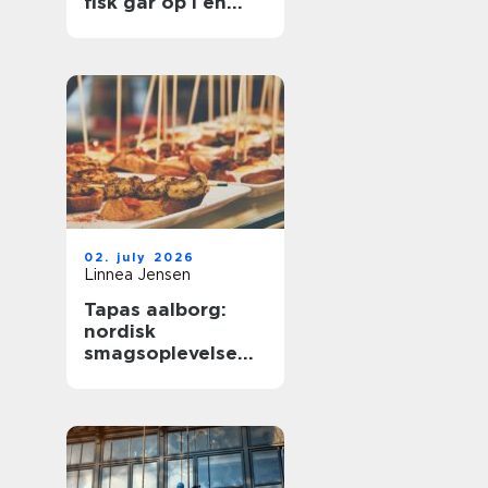
fisk går op i en
højere enhed
02. july 2026
Linnea Jensen
Tapas aalborg:
nordisk
smagsoplevelse
med fokus på
kvalitet