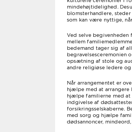
kulturelle ceremonier i f
mindehøjtidelighed. Des
blomsterhandlere, steder
som kan være nyttige, nå
Ved selve begivenheden
mellem familiemedlemmer
bedemand tager sig af al
begravelsesceremonien og 
opsætning af stole og aud
andre religiøse ledere o
Når arrangementet er ove
hjælpe med at arrangere 
hjælpe familierne med at 
indgivelse af dødsatteste
forsikringsselskaberne. 
med sorg og hjælpe fami
dødsannoncer, mindeord, 