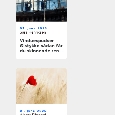
03. june 2026
Sara Henriksen
Vinduespudser
Ølstykke sådan får
du skinnende rene
ruder året rundt
01. june 2026