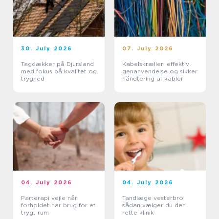
30. July 2026
07. July 2026
Tagdækker på Djursland
Kabelskræller: effektiv
med fokus på kvalitet og
genanvendelse og sikker
tryghed
håndtering af kabler
04. July 2026
04. July 2026
Parterapi vejle når
Tandlæge vesterbro
forholdet har brug for et
sådan vælger du den
trygt rum
rette klinik