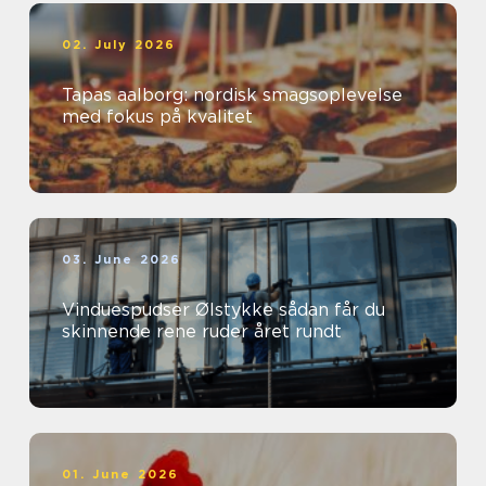
02. July 2026
Tapas aalborg: nordisk smagsoplevelse
med fokus på kvalitet
03. June 2026
Vinduespudser Ølstykke sådan får du
skinnende rene ruder året rundt
01. June 2026