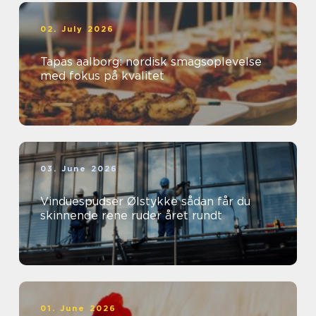
02. July 2026
Tapas aalborg: nordisk smagsoplevelse
med fokus på kvalitet
03. June 2026
Vinduespudser Ølstykke sådan får du
skinnende rene ruder året rundt
01. June 2026