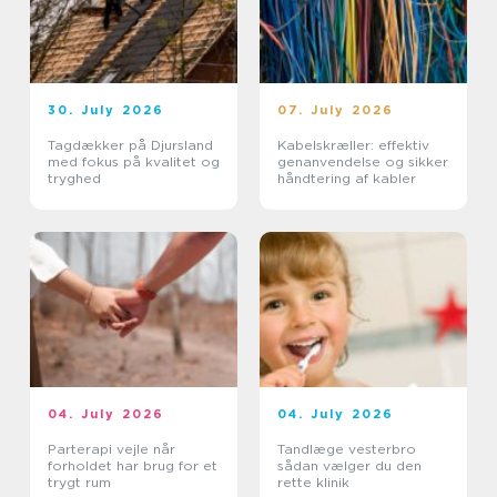
30. July 2026
07. July 2026
Tagdækker på Djursland
Kabelskræller: effektiv
med fokus på kvalitet og
genanvendelse og sikker
tryghed
håndtering af kabler
04. July 2026
04. July 2026
Parterapi vejle når
Tandlæge vesterbro
forholdet har brug for et
sådan vælger du den
trygt rum
rette klinik