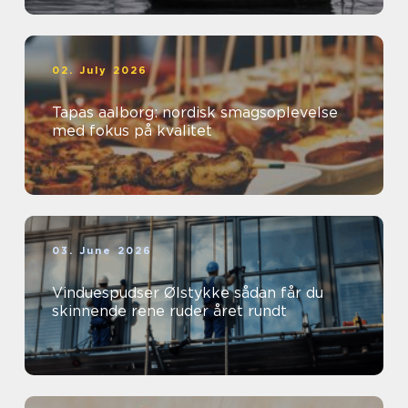
02. July 2026
Tapas aalborg: nordisk smagsoplevelse
med fokus på kvalitet
03. June 2026
Vinduespudser Ølstykke sådan får du
skinnende rene ruder året rundt