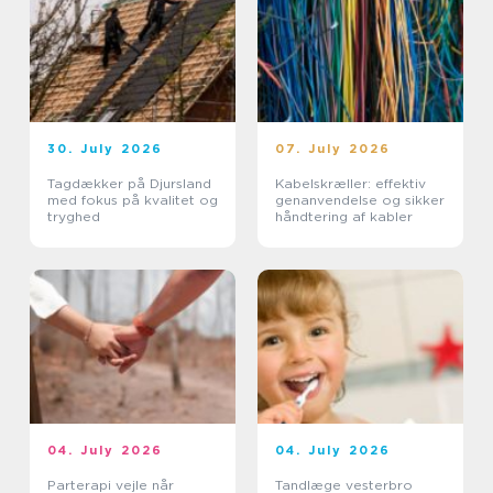
30. July 2026
07. July 2026
Tagdækker på Djursland
Kabelskræller: effektiv
med fokus på kvalitet og
genanvendelse og sikker
tryghed
håndtering af kabler
04. July 2026
04. July 2026
Parterapi vejle når
Tandlæge vesterbro