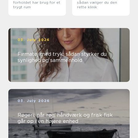
forholdet har brug for et
sådan vælger du den
trygt rum
rette klinik
03. July 2026
Firmatøj med tryk: sådan styrker du
synlighed og sammenhold
03. July 2026
Røgeri: når røg, håndværk og frisk fisk
går op i en højere enhed