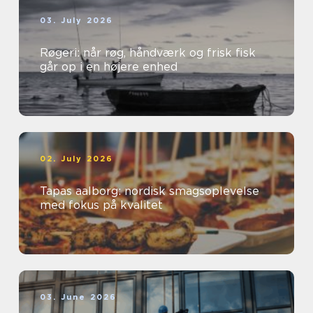
03. July 2026
Røgeri: når røg, håndværk og frisk fisk
går op i en højere enhed
02. July 2026
Tapas aalborg: nordisk smagsoplevelse
med fokus på kvalitet
03. June 2026