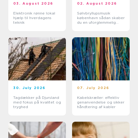
03. August 2026
02. August 2026
Elektronik rønne lokal
Sølvbryllupsmusik
hjælp til hverdagens
københavn sådan skaber
teknik
du en uforglemmelig
morgen
30. July 2026
07. July 2026
Tagdækker på Djursland
Kabelskræller: effektiv
med fokus på kvalitet og
genanvendelse og sikker
tryghed
håndtering af kabler