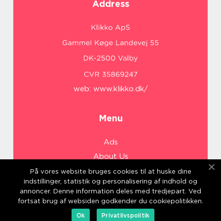
Address
web:
www.klikko.dk/
Menu
Ads
About Us
Cookies
På vores website bruges cookies til at huske dine
indstillinger, statistik og personalisering af indhold og
Contact
annoncer. Denne information deles med tredjepart. Ved
Sitemap
fortsat brug af websiden godkender du cookiepolitikken.
Ok
Privatlivspolitik