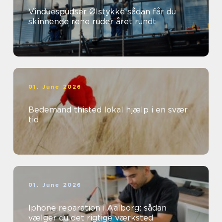
Vinduespudser Ølstykke sådan får du
skinnende rene ruder året rundt
01. June 2026
Bedemand thisted lokal hjælp i en svær
tid
01. June 2026
Iphone reparation i Aalborg: sådan
vælger du det rigtige værksted