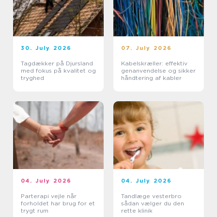
30. July 2026
07. July 2026
Tagdækker på Djursland
Kabelskræller: effektiv
med fokus på kvalitet og
genanvendelse og sikker
tryghed
håndtering af kabler
04. July 2026
04. July 2026
Parterapi vejle når
Tandlæge vesterbro
forholdet har brug for et
sådan vælger du den
trygt rum
rette klinik