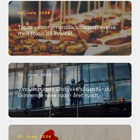
02. July 2026
Tapas aalborg: nordisk smagsoplevelse
med fokus på kvalitet
03. June 2026
Vinduespudser Ølstykke sådan får du
skinnende rene ruder året rundt
01. June 2026