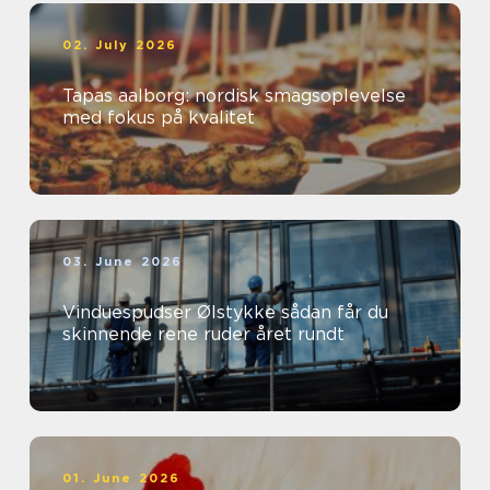
02. July 2026
Tapas aalborg: nordisk smagsoplevelse
med fokus på kvalitet
03. June 2026
Vinduespudser Ølstykke sådan får du
skinnende rene ruder året rundt
01. June 2026