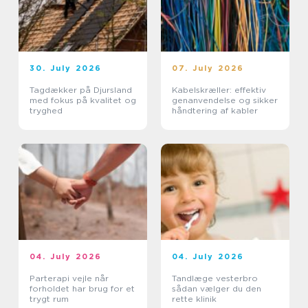
30. July 2026
07. July 2026
Tagdækker på Djursland
Kabelskræller: effektiv
med fokus på kvalitet og
genanvendelse og sikker
tryghed
håndtering af kabler
04. July 2026
04. July 2026
Parterapi vejle når
Tandlæge vesterbro
forholdet har brug for et
sådan vælger du den
trygt rum
rette klinik