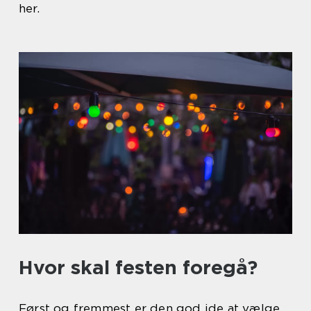
her.
Hvor skal festen foregå?
Først og fremmest er den god ide at vælge