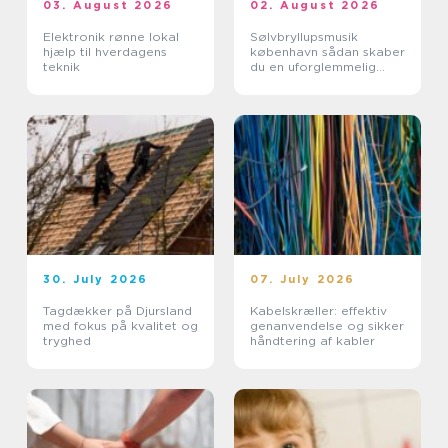
03. August 2026
02. August 2026
Elektronik rønne lokal
Sølvbryllupsmusik
hjælp til hverdagens
københavn sådan skaber
teknik
du en uforglemmelig
morgen
30. July 2026
07. July 2026
Tagdækker på Djursland
Kabelskræller: effektiv
med fokus på kvalitet og
genanvendelse og sikker
tryghed
håndtering af kabler