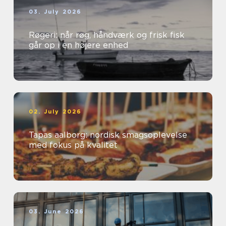
03. July 2026
Røgeri: når røg, håndværk og frisk fisk
går op i en højere enhed
02. July 2026
Tapas aalborg: nordisk smagsoplevelse
med fokus på kvalitet
03. June 2026