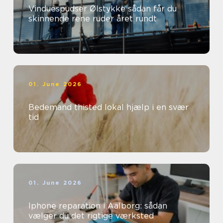
Vinduespudser Ølstykke sådan får du
skinnende rene ruder året rundt
01. June 2026
Bedemand thisted lokal hjælp i en svær
tid
01. June 2026
Iphone reparation i Aalborg: sådan
vælger du det rigtige værksted