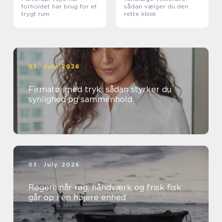
forholdet har brug for et
sådan vælger du den
trygt rum
rette klinik
03. July 2026
Firmatøj med tryk: sådan styrker du
synlighed og sammenhold
03. July 2026
Røgeri: når røg, håndværk og frisk fisk
går op i en højere enhed