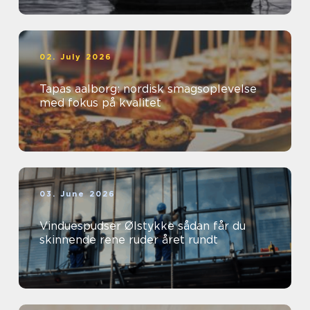
02. July 2026
Tapas aalborg: nordisk smagsoplevelse
med fokus på kvalitet
03. June 2026
Vinduespudser Ølstykke sådan får du
skinnende rene ruder året rundt