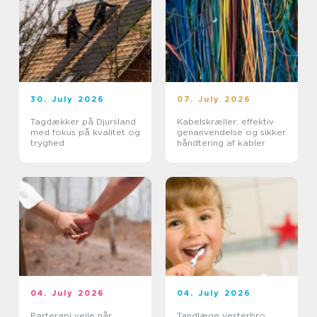
30. July 2026
07. July 2026
Tagdækker på Djursland
Kabelskræller: effektiv
med fokus på kvalitet og
genanvendelse og sikker
tryghed
håndtering af kabler
04. July 2026
04. July 2026
Parterapi vejle når
Tandlæge vesterbro