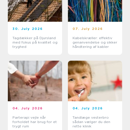
30. July 2026
07. July 2026
Tagdækker på Djursland
Kabelskræller: effektiv
med fokus på kvalitet og
genanvendelse og sikker
tryghed
håndtering af kabler
04. July 2026
04. July 2026
Parterapi vejle når
Tandlæge vesterbro
forholdet har brug for et
sådan vælger du den
trygt rum
rette klinik