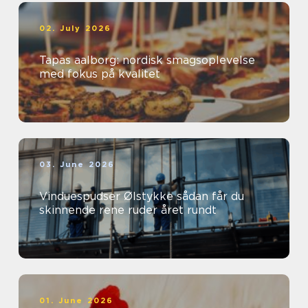
02. July 2026
Tapas aalborg: nordisk smagsoplevelse
med fokus på kvalitet
03. June 2026
Vinduespudser Ølstykke sådan får du
skinnende rene ruder året rundt
01. June 2026