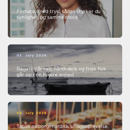
Firmatøj med tryk: sådan styrker du
synlighed og sammenhold
03. July 2026
Røgeri: når røg, håndværk og frisk fisk
går op i en højere enhed
02. July 2026
Tapas aalborg: nordisk smagsoplevelse