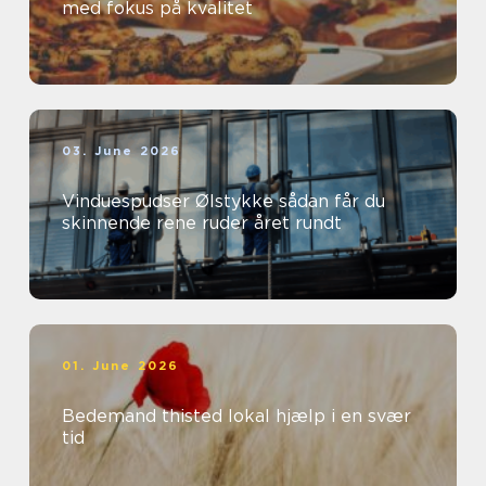
med fokus på kvalitet
03. June 2026
Vinduespudser Ølstykke sådan får du
skinnende rene ruder året rundt
01. June 2026
Bedemand thisted lokal hjælp i en svær
tid