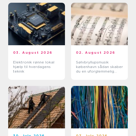
03. August 2026
02. August 2026
Elektronik rønne lokal
Sølvbryllupsmusik
hjælp til hverdagens
københavn sådan skaber
teknik
du en uforglemmelig
morgen
30. July 2026
07. July 2026