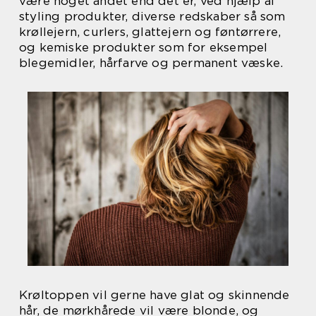
være noget andet end det er, ved hjælp af
styling produkter, diverse redskaber så som
krøllejern, curlers, glattejern og føntørrere,
og kemiske produkter som for eksempel
blegemidler, hårfarve og permanent væske.
Krøltoppen vil gerne have glat og skinnende
hår, de mørkhårede vil være blonde, og