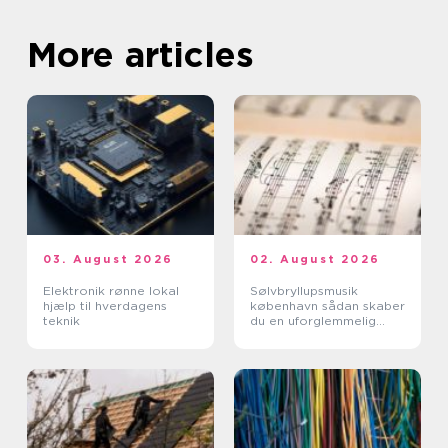
More articles
03. August 2026
02. August 2026
Elektronik rønne lokal
Sølvbryllupsmusik
hjælp til hverdagens
københavn sådan skaber
teknik
du en uforglemmelig
morgen