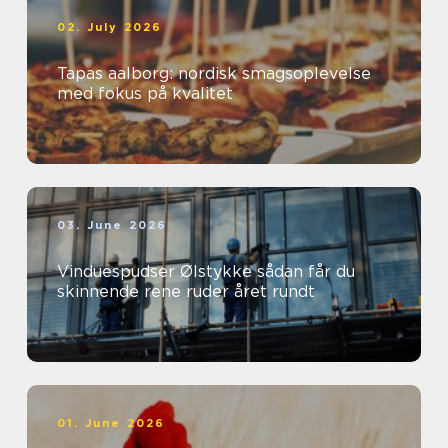
02. July 2026
Tapas aalborg: nordisk smagsoplevelse
med fokus på kvalitet
03. June 2026
Vinduespudser Ølstykke sådan får du
skinnende rene ruder året rundt
01. June 2026