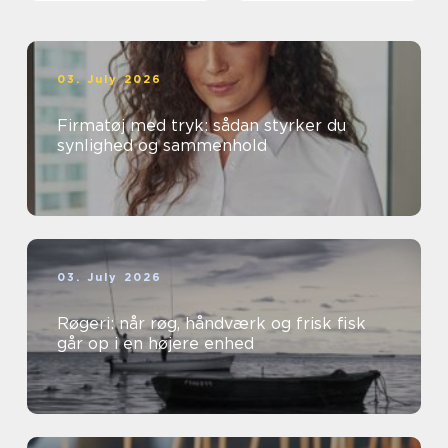
03. July 2026
Firmatøj med tryk: sådan styrker du
synlighed og sammenhold
03. July 2026
Røgeri: når røg, håndværk og frisk fisk
går op i en højere enhed